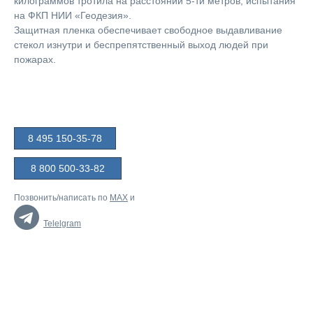
килограммов тротила на расстоянии 5-ти метров, испытания
на ФКП НИИ «Геодезия».
Защитная пленка обеспечивает свободное выдавливание
стекол изнутри и беспрепятственный выход людей при
пожарах.
8 495 150-35-78
8 800 500-33-82
Позвонить/написать по
MAX
и
Telelgram