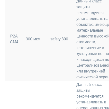
Данный класс
защиты
рекомендуется
устанавливать на
объектах, имеющ
материальные
Р2А
ценности высоко
300 мкм
safety 300
СМ4
стоимости,
исторические и
культурные ценно
и находящихся п
централизованно
или внутренней
физической охран
Данный класс
защиты
рекомендуется
устанавливать в
операционных за