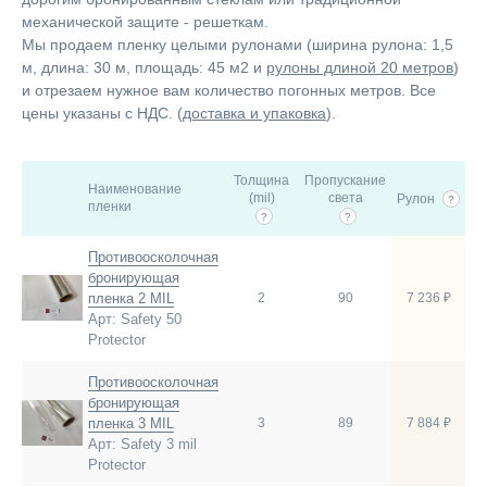
механической защите - решеткам.
Мы продаем пленку целыми рулонами (ширина рулона: 1,5
м, длина: 30 м, площадь: 45 м2 и
рулоны длиной 20 метров
)
и отрезаем нужное вам количество погонных метров. Все
цены указаны с НДС. (
доставка и упаковка
).
Толщина
Пропускание
Наименование
(mil)
света
Рулон
?
пленки
?
?
Противоосколочная
бронирующая
пленка 2 MIL
2
90
7 236 ₽
Арт: Safety 50
Protector
Противоосколочная
бронирующая
пленка 3 MIL
3
89
7 884 ₽
Арт: Safety 3 mil
Protector