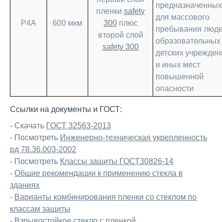
предназначенных
пленки
safety
для массового
Р4А
600 мкм
300
плюс
пребывания люде
второй слой
образовательных
safety 300
детских учрежден
и иных мест
повышенной
опасности
Ссылки на документы и ГОСТ:
- Скачать
ГОСТ 32563-2013
- Посмотреть
Инженерно-техническая укрепленность
рд 78.36.003-2002
- Посмотреть
Классы защиты ГОСТ30826-14
-
Общие рекомендации к применению стекла в
зданиях
-
Варианты комбинирования пленки со стеклом по
классам защиты
-
Взрывостойкое стекло с пленкой