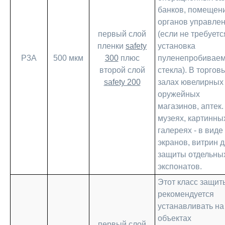
банков, помещен
органов управле
первый слой
(если не требуетс
пленки
safety
установка
Р3А
500 мкм
300
плюс
пуленепробиваем
второй слой
стекла). В торгов
safety 200
залах ювелирных
оружейных
магазинов, аптек.
музеях, картинны
галереях - в виде
экранов, витрин 
защиты отдельны
экспонатов.
Этот класс защит
рекомендуется
устанавливать на
объектах
первый слой