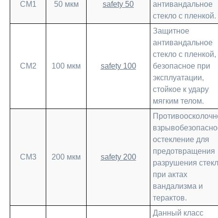
СМ1
50 мкм
safety 50
антивандальное
стекло с пленкой.
Защитное
антивандальное
стекло с пленкой,
СМ2
100 мкм
safety 100
безопасное при
эксплуатации,
стойкое к удару
мягким телом.
Противоосколочн
взрывобезопасно
остекление для
предотвращения
СМ3
200 мкм
safety 200
разрушения стек
при актах
вандализма и
терактов.
Данный класс