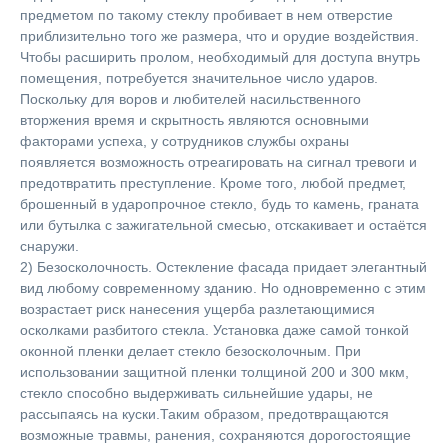
предметом по такому стеклу пробивает в нем отверстие
приблизительно того же размера, что и орудие воздействия.
Чтобы расширить пролом, необходимый для доступа внутрь
помещения, потребуется значительное число ударов.
Поскольку для воров и любителей насильственного
вторжения время и скрытность являются основными
факторами успеха, у сотрудников службы охраны
появляется возможность отреагировать на сигнал тревоги и
предотвратить преступление. Кроме того, любой предмет,
брошенный в ударопрочное стекло, будь то камень, граната
или бутылка с зажигательной смесью, отскакивает и остаётся
снаружи.
2) Безосколочность. Остекление фасада придает элегантный
вид любому современному зданию. Но одновременно с этим
возрастает риск нанесения ущерба разлетающимися
осколками разбитого стекла. Установка даже самой тонкой
оконной пленки делает стекло безосколочным. При
использовании защитной пленки толщиной 200 и 300 мкм,
стекло способно выдерживать сильнейшие удары, не
рассыпаясь на куски.Таким образом, предотвращаются
возможные травмы, ранения, сохраняются дорогостоящие